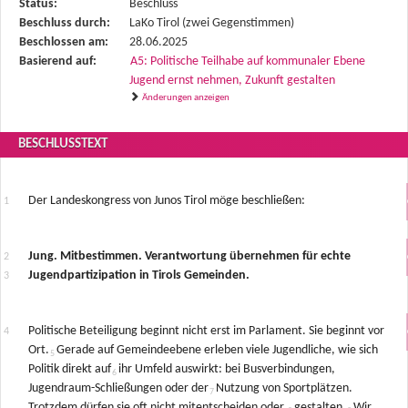
den
Status:
Beschluss
Status,
Beschluss durch:
LaKo Tirol (zwei Gegenstimmen)
die
Beschlossen am:
28.06.2025
Antragstellerin
Basierend auf:
A5: Politische Teilhabe auf kommunaler Ebene
und
Jugend ernst nehmen, Zukunft gestalten
verschiedene
Änderungen anzeigen
Rahmendaten
zum
BESCHLUSSTEXT
Antrag
Der Landeskongress von Junos Tirol möge beschließen:
Jung. Mitbestimmen. Verantwortung übernehmen für echte
Jugendpartizipation in
Tirols Gemeinden.
Politische Beteiligung beginnt nicht erst im Parlament. Sie beginnt vor
Ort.
Gerade auf Gemeindeebene erleben viele Jugendliche, wie sich
Politik direkt auf
ihr Umfeld auswirkt: bei Busverbindungen,
Jugendraum-Schließungen oder der
Nutzung von Sportplätzen.
Trotzdem dürfen sie oft nicht mitentscheiden oder,
gestalten.
Wir