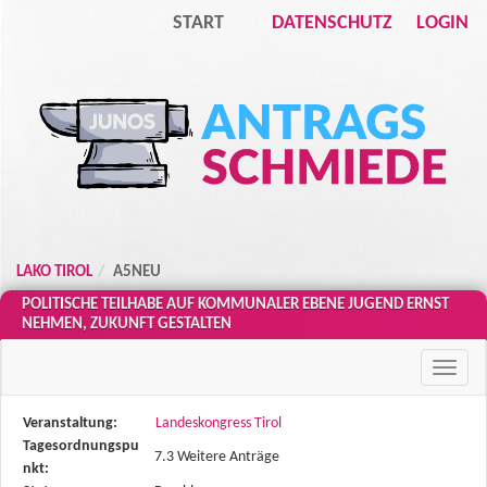
START
DATENSCHUTZ
LOGIN
Zum Inhalt der Seite
Zur
Startseite
LAKO TIROL
A5NEU
POLITISCHE TEILHABE AUF KOMMUNALER EBENE JUGEND ERNST
NEHMEN, ZUKUNFT GESTALTEN
Haupt
Diese
Veranstaltung:
Landeskongress Tirol
Tabelle
Tagesordnungspu
7.3 Weitere Anträge
beschreibt
nkt: